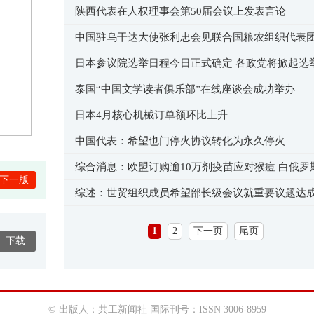
陕西代表在人权理事会第50届会议上发表言论
中国驻乌干达大使张利忠会见联合国粮农组织代表
日本参议院选举日程今日正式确定 各政党将掀起选
泰国“中国文学读者俱乐部”在线座谈会成功举办
日本4月核心机械订单额环比上升
中国代表：希望也门停火协议转化为永久停火
综合消息：欧盟订购逾10万剂疫苗应对猴痘 白俄罗
下一版
出猴痘检测系统
综述：世贸组织成员希望部长级会议就重要议题达
1
2
下一页
尾页
下载
© 出版人：共工新闻社 国际刊号：ISSN 3006-8959