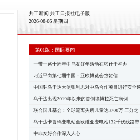
共工新闻
共工日报社电子版
2026-08-06 星期四
第01版：国际要闻
一带一路十周年中乌友好年活动在塔什干举办
习近平向第七届中国－亚欧博览会致贺信
中国驻乌干达大使张利忠对中乌合作项目进行安全
乌干达出现2019年以来的首例埃博拉死亡病例
联合国儿基会：全球流离失所儿童达3700万 三分之
在非洲
乌干达卡鲁玛变电站至欧维亚变电站132千伏线路
成功
中非友好合作深入人心