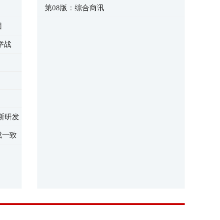
第08版：综合商讯
团
举战
斯研发
成一致